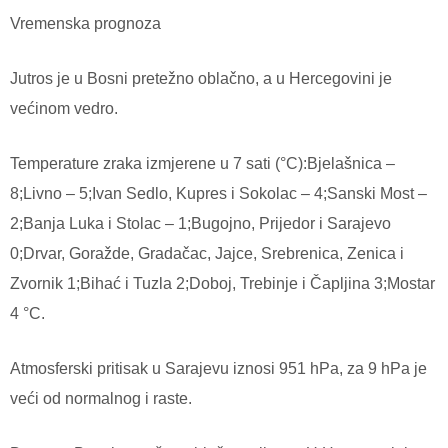
Vremenska prognoza
Jutros je u Bosni pretežno oblačno, a u Hercegovini je
većinom vedro.
Temperature zraka izmjerene u 7 sati (°C):Bjelašnica –
8;Livno – 5;Ivan Sedlo, Kupres i Sokolac – 4;Sanski Most –
2;Banja Luka i Stolac – 1;Bugojno, Prijedor i Sarajevo
0;Drvar, Goražde, Gradačac, Jajce, Srebrenica, Zenica i
Zvornik 1;Bihać i Tuzla 2;Doboj, Trebinje i Čapljina 3;Mostar
4 °C.
Atmosferski pritisak u Sarajevu iznosi 951 hPa, za 9 hPa je
veći od normalnog i raste.