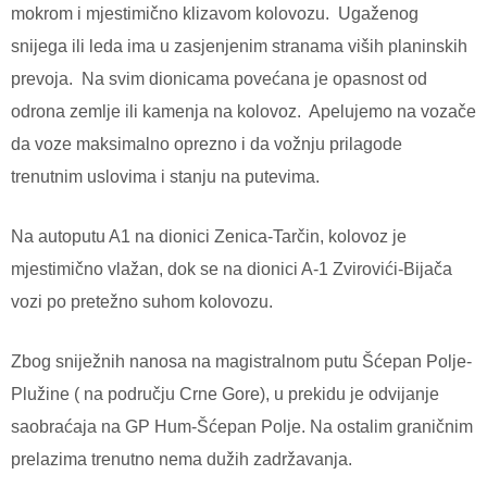
mokrom i mjestimično klizavom kolovozu.
Ugaženog
snijega ili leda ima u zasjenjenim stranama viših planinskih
prevoja.
Na svim dionicama povećana je opasnost od
odrona zemlje ili kamenja na kolovoz.
Apelujemo na vozače
da voze maksimalno oprezno i da vožnju prilagode
trenutnim uslovima i stanju na putevima.
Na autoputu A1 na dionici Zenica-Tarčin, kolovoz je
mjestimično vlažan, dok se na dionici A-1 Zvirovići-Bijača
vozi po pretežno suhom kolovozu.
Zbog sniježnih nanosa na magistralnom putu Šćepan Polje-
Plužine ( na području Crne Gore), u prekidu je odvijanje
saobraćaja na GP Hum-Šćepan Polje. Na ostalim graničnim
prelazima trenutno nema dužih zadržavanja.