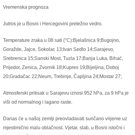
Vremenska prognoza
Jutros je u Bosni i Hercegovini pretežno vedro.
Temperature zraka u 08 sati (°C):Bjelašnica 9;Bugojno,
Goražde, Jajce, Sokolac 13;Ivan Sedlo 14;Sarajevo,
Srebrenica 15;Sanski Most, Tuzla 17;Banja Luka, Bihać,
Prijedor, Zenica, Zvornik 18;Kupres 19;Bijeljina, Doboj
20;Gradačac 22;Neum, Trebinje, Čapljina 24;Mostar 27;
Atmosferski pritisak u Sarajevu iznosi 952 hPa, za 9 hPa je
viši od normalnog i lagano raste.
Danas će u našoj zemlji preovladavati sunčano vrijeme uz
mjestimično malu oblačnost. Vjetar, slab, u Bosni istočni i