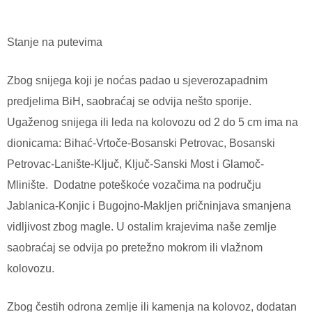
Stanje na putevima
Zbog snijega koji je noćas padao u sjeverozapadnim
predjelima BiH, saobraćaj se odvija nešto sporije.
Ugaženog snijega ili leda na kolovozu od 2 do 5 cm ima na
dionicama: Bihać-Vrtoče-Bosanski Petrovac, Bosanski
Petrovac-Lanište-Ključ, Ključ-Sanski Most i Glamoč-
Mlinište.
Dodatne poteškoće vozačima na području
Jablanica-Konjic i Bugojno-Makljen pričninjava smanjena
vidljivost zbog magle. U ostalim krajevima naše zemlje
saobraćaj se odvija po pretežno mokrom ili vlažnom
kolovozu.
Zbog čestih odrona zemlje ili kamenja na kolovoz, dodatan