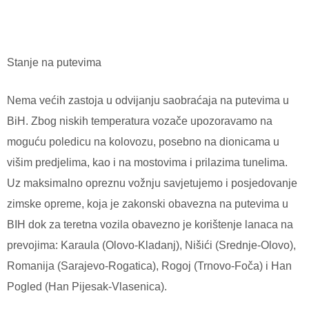
Stanje na putevima
Nema većih zastoja u odvijanju saobraćaja na putevima u
BiH. Zbog niskih temperatura vozače upozoravamo na
moguću poledicu na kolovozu, posebno na dionicama u
višim predjelima, kao i na mostovima i prilazima tunelima.
Uz maksimalno opreznu vožnju savjetujemo i posjedovanje
zimske opreme, koja je zakonski obavezna na putevima u
BIH dok za teretna vozila obavezno je korištenje lanaca na
prevojima: Karaula (Olovo-Kladanj), Nišići (Srednje-Olovo),
Romanija (Sarajevo-Rogatica), Rogoj (Trnovo-Foča) i Han
Pogled (Han Pijesak-Vlasenica).