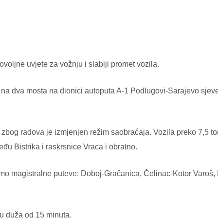
oljne uvjete za vožnju i slabiji promet vozila.
a na dva mosta na dionici autoputa A-1 Podlugovi-Sarajevo sjeve
bog radova je izmjenjen režim saobraćaja. Vozila preko 7,5 tona 
eđu Bistrika i raskrsnice Vraca i obratno.
amo magistralne puteve: Doboj-Gračanica, Čelinac-Kotor Varoš,
u duža od 15 minuta.