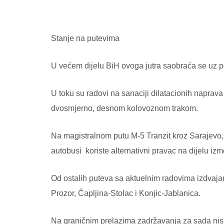
Stanje na putevima
U većem dijelu BiH ovoga jutra saobraća se uz pov
U toku su radovi na sanaciji dilatacionih naprav
dvosmjerno, desnom kolovoznom trakom.
Na magistralnom putu M-5 Tranzit kroz Sarajevo, z
autobusi
koriste alternativni pravac na dijelu izm
Od ostalih puteva sa aktuelnim radovima izdvaj
Prozor, Čapljina-Stolac i Konjic-Jablanica.
Na graničnim prelazima zadržavanja za sada nis