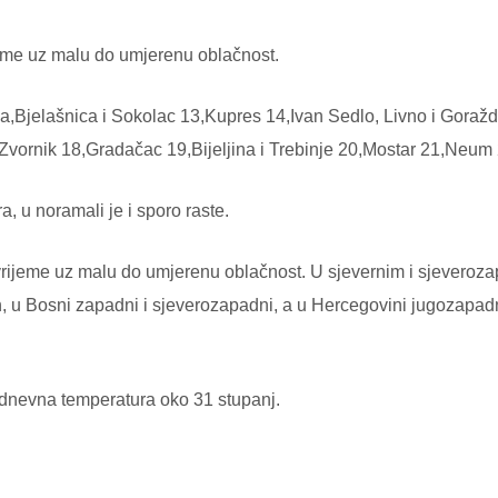
jeme uz malu do umjerenu oblačnost.
a,Bjelašnica i Sokolac 13,Kupres 14,Ivan Sedlo, Livno i Goražd
 Zvornik 18,Gradačac 19,Bijeljina i Trebinje 20,Mostar 21,Neum 
a, u noramali je i sporo raste.
vrijeme uz malu do umjerenu oblačnost. U sjevernim i sjeveroz
, u Bosni zapadni i sjeverozapadni, a u Hercegovini jugozapad
dnevna temperatura oko 31 stupanj.