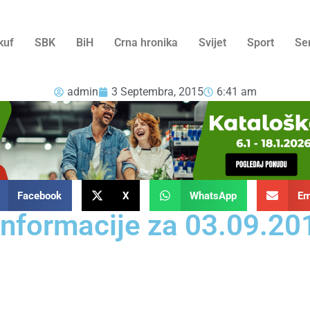
kuf
SBK
BiH
Crna hronika
Svijet
Sport
Se
admin
3 Septembra, 2015
6:41 am
Facebook
X
WhatsApp
Em
informacije za 03.09.20