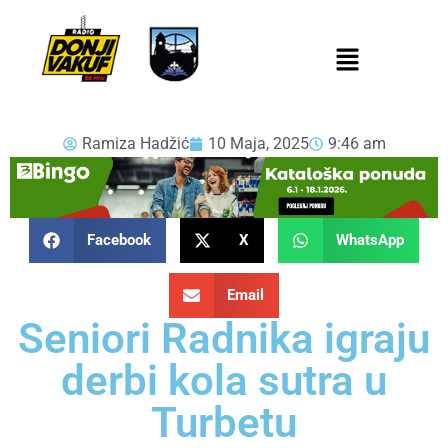
Ramiza Hadžić
10 Maja, 2025
9:46 am
Facebook
X
WhatsApp
Email
Seniori Radnika igraju
derbi kola sutra u
Turbetu