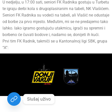
U nedjelju, u 17:00 sati, seniori FK Radnika gostuju u Turbetu
te igraju derbi kola s drugoplasiranim na tabeli, NK Vlašićem.
Seniori FK Radnika su vodeći na tabeli, ali Vlašić ne odustaje
od borbe za prvo mjesto. Međutim, mi se ne predajemo tako
lahko. Iako igramo gostujuću utakmicu, igrači su spremni i
borbeno će čuvati bodove i, nadamo se, donijeti ih kući.
Prvi tim FK Radnik, takmiči se u Kantonalnoj ligi SBK, grupa
“A”:
Slušaj uživo