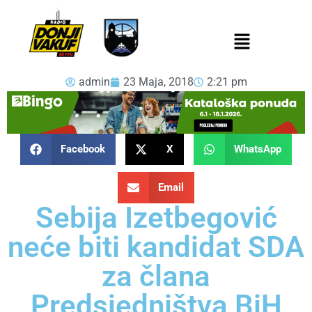
admin
23 Maja, 2018
2:21 pm
Facebook
X
WhatsApp
Email
Sebija Izetbegović
neće biti kandidat SDA
za člana
Predsjedništva BiH