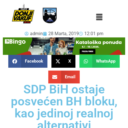
admin
28 Marta, 2019
12:01 pm
Facebook
X
WhatsApp
Email
SDP BiH ostaje
posvećen BH bloku,
kao jedinoj realnoj
alternativi