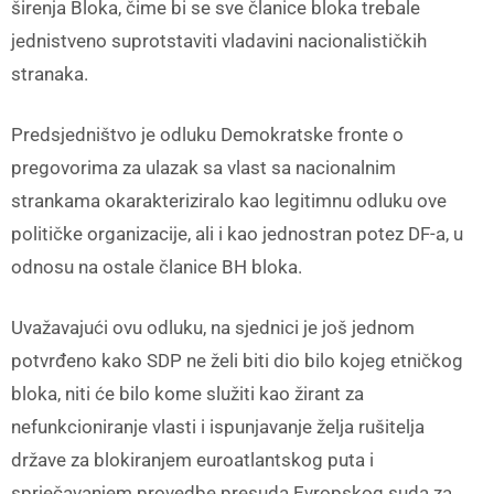
širenja Bloka, čime bi se sve članice bloka trebale
jednistveno suprotstaviti vladavini nacionalističkih
stranaka.
Predsjedništvo je odluku Demokratske fronte o
pregovorima za ulazak sa vlast sa nacionalnim
strankama okarakteriziralo kao legitimnu odluku ove
političke organizacije, ali i kao jednostran potez DF-a, u
odnosu na ostale članice BH bloka.
Uvažavajući ovu odluku, na sjednici je još jednom
potvrđeno kako SDP ne želi biti dio bilo kojeg etničkog
bloka, niti će bilo kome služiti kao žirant za
nefunkcioniranje vlasti i ispunjavanje želja rušitelja
države za blokiranjem euroatlantskog puta i
sprječavanjem provedbe presuda Evropskog suda za