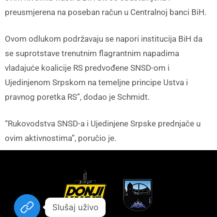
preusmjerena na poseban račun u Centralnoj banci BiH.
Ovom odlukom podržavaju se napori institucija BiH da
se suprotstave trenutnim flagrantnim napadima
vladajuće koalicije RS predvođene SNSD-om i
Ujedinjenom Srpskom na temeljne principe Ustva i
pravnog poretka RS”, dodao je Schmidt.
“Rukovodstva SNSD-a i Ujedinjene Srpske prednjače u
ovim aktivnostima”, poručio je.
Slušaj uživo