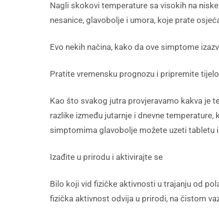
Nagli skokovi temperature sa visokih na niske i
nesanice, glavobolje i umora, koje prate osjećaj
Evo nekih načina, kako da ove simptome izaz
Pratite vremensku prognozu i pripremite tijelo
Kao što svakog jutra provjeravamo kakva je te
razlike između jutarnje i dnevne temperature, 
simptomima glavobolje možete uzeti tabletu i r
Izađite u prirodu i aktivirajte se
Bilo koji vid fizičke aktivnosti u trajanju od po
fizička aktivnost odvija u prirodi, na čistom v