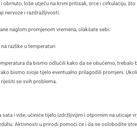
 obrnuto, loše utječu na krvni pritisak, srce i cirkulaciju, 
i nervoze i razdražljivosti.
vane naglom promjenom vremena, olakšate sebi:
 na razlike u temperaturi
mperatura da bismo odlučili kako da se obučemo, trebalo bi
kako bismo svoje tijelo eventualno prilagodili promjeni. Uko
iješiti se svih problema.
la sata i više, učiniće tijelo izdržljivijim i otpornim na utica
azduhu. Aktivnosti u prirodi pomoći će i da se oslobodite str