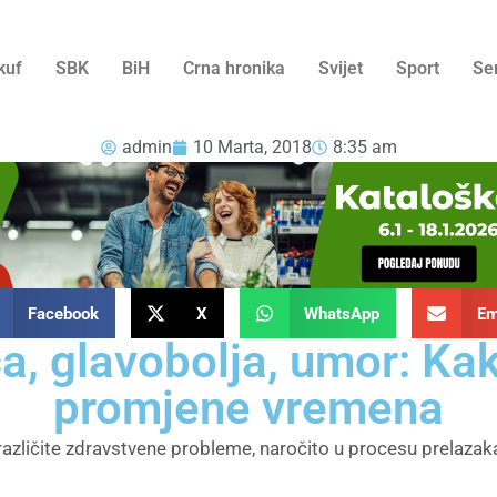
kuf
SBK
BiH
Crna hronika
Svijet
Sport
Se
admin
10 Marta, 2018
8:35 am
Facebook
X
WhatsApp
Em
ca, glavobolja, umor: Kak
promjene vremena
azličite zdravstvene probleme, naročito u procesu prelazaka