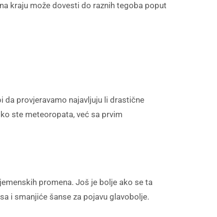
što na kraju može dovesti do raznih tegoba poput
 da provjeravamo najavljuju li drastične
liko ste meteoropata, već sa prvim
je vrjemenskih promena. Još je bolje ako se ta
esa i smanjiće šanse za pojavu glavobolje.