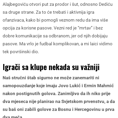
Alajbegoviću otvori put za prodor i šut, odnosno Dediću
sa druge strane. Za to će trebati i aktivnija igra
ofanzivaca, kako bi pomogli veznom redu da ima više
opcija za korisne pasove. Vezni red je “mrtav” i bez
dobre komunikacije sa odbranom, jer od njih dobijaju
pasove. Ma vrlo je fudbal komplikovan, a mi laici vidimo
tek površinski dio.
Igrači sa klupe nekada su važniji
Naš stručni štab sigurno ne može zanemariti ni
samopouzdanje koje imaju Jovo Lukić i Ermin Mahmić
nakon postignutih golova. Zanimljivo da ih niko prije
dva mjeseca nije planirao na Svjetskom prvenstvu, a da
su baš oni zabili golove za Bosnu i Hercegovinu u prva
dva meča.