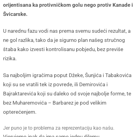
orijentisana ka protivničkom golu nego protiv Kanade i
Švicarske.
U narednu fazu vodi nas prema svemu sudeći rezultat, a
ne gol razlika, tako da je sigurno plan našeg stručnog
štaba kako izvesti kontrolisanu pobjedu, bez previše
rizika.
Sa najboljim igračima poput Džeke, Šunjića i Tabakovića
koji su se vratili tek iz povrede, ili Demirovića i
Bajraktarevića koji su daleko od svoje najbolje forme, te
bez Muharemovića – Barbarez je pod velikim
opterećenjem.
Jer puno je to problema za reprezentaciju kao našu.
Vjerujemo ipak da ima samo jednu dilemu.