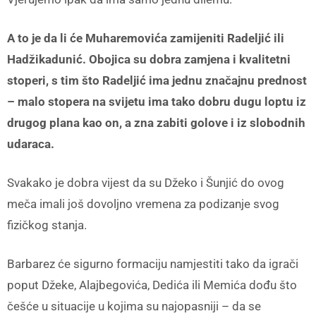
A to je da li će Muharemovića zamijeniti Radeljić ili
Hadžikadunić. Obojica su dobra zamjena i kvalitetni
stoperi, s tim što Radeljić ima jednu značajnu prednost
– malo stopera na svijetu ima tako dobru dugu loptu iz
drugog plana kao on, a zna zabiti golove i iz slobodnih
udaraca.
Svakako je dobra vijest da su Džeko i Šunjić do ovog
meča imali još dovoljno vremena za podizanje svog
fizičkog stanja.
Barbarez će sigurno formaciju namjestiti tako da igrači
poput Džeke, Alajbegovića, Dedića ili Memića dođu što
češće u situacije u kojima su najopasniji – da se