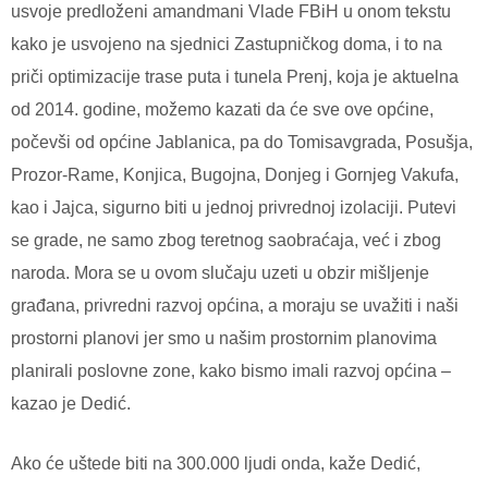
usvoje predloženi amandmani Vlade FBiH u onom tekstu
kako je usvojeno na sjednici Zastupničkog doma, i to na
priči optimizacije trase puta i tunela Prenj, koja je aktuelna
od 2014. godine, možemo kazati da će sve ove općine,
počevši od općine Jablanica, pa do Tomisavgrada, Posušja,
Prozor-Rame, Konjica, Bugojna, Donjeg i Gornjeg Vakufa,
kao i Jajca, sigurno biti u jednoj privrednoj izolaciji. Putevi
se grade, ne samo zbog teretnog saobraćaja, već i zbog
naroda. Mora se u ovom slučaju uzeti u obzir mišljenje
građana, privredni razvoj općina, a moraju se uvažiti i naši
prostorni planovi jer smo u našim prostornim planovima
planirali poslovne zone, kako bismo imali razvoj općina –
kazao je Dedić.
Ako će uštede biti na 300.000 ljudi onda, kaže Dedić,