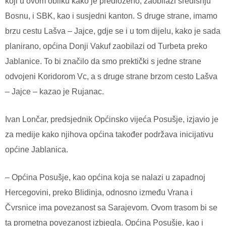
koji u ovom obliku kako je predloženo, zaobilazi središnju
Bosnu, i SBK, kao i susjedni kanton. S druge strane, imamo
brzu cestu Lašva – Jajce, gdje se i u tom dijelu, kako je sada
planirano, općina Donji Vakuf zaobilazi od Turbeta preko
Jablanice. To bi značilo da smo prektički s jedne strane
odvojeni Koridorom Vc, a s druge strane brzom cesto Lašva
– Jajce – kazao je Rujanac.
Ivan Lončar, predsjednik Općinsko vijeća Posušje, izjavio je
za medije kako njihova općina također podržava inicijativu
općine Jablanica.
– Općina Posušje, kao općina koja se nalazi u zapadnoj
Hercegovini, preko Blidinja, odnosno između Vrana i
Čvrsnice ima povezanost sa Sarajevom. Ovom trasom bi se
ta prometna povezanost izbjegla. Općina Posušje, kao i