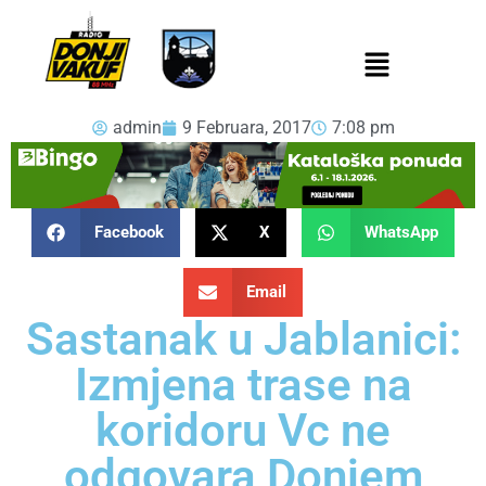
admin
9 Februara, 2017
7:08 pm
Facebook
X
WhatsApp
Email
Sastanak u Jablanici:
Izmjena trase na
koridoru Vc ne
odgovara Donjem