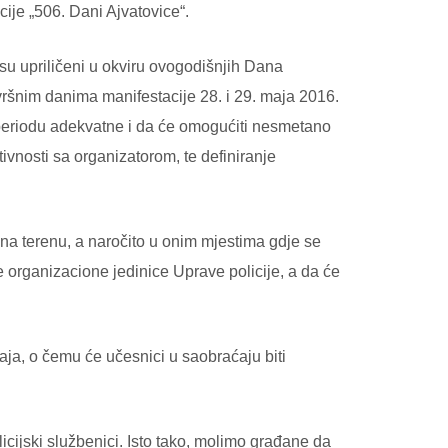
ije „506. Dani Ajvatovice“.
 su upriličeni u okviru ovogodišnjih Dana
vršnim danima manifestacije 28. i 29. maja 2016.
periodu adekvatne i da će omogućiti nesmetano
tivnosti sa organizatorom, te definiranje
na terenu, a naročito u onim mjestima gdje se
e organizacione jedinice Uprave policije, a da će
ja, o čemu će učesnici u saobraćaju biti
cijski službenici. Isto tako, molimo građane da