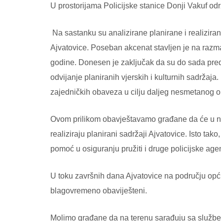
U prostorijama Policijske stanice Donji Vakuf od
Na sastanku su analizirane planirane i realiziran
Ajvatovice. Poseban akcenat stavljen je na razma
godine.
Donesen je zaključak da su do sada pred
odvijanje planiranih vjerskih i kulturnih sadržaja
zajedničkih obaveza u cilju daljeg nesmetanog ob
Ovom prilikom obavještavamo građane da će u nar
realiziraju planirani sadržaji Ajvatovice. Isto t
pomoć u osiguranju pružiti i druge policijske age
U toku završnih dana Ajvatovice na području opći
blagovremeno obaviješteni.
Molimo građane da na terenu sarađuju sa službeni