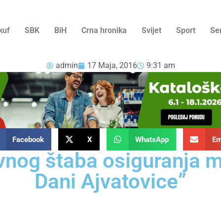
kuf
SBK
BiH
Crna hronika
Svijet
Sport
Se
admin
17 Maja, 2016
9:31 am
Facebook
X
WhatsApp
Em
nog štaba osiguranja m
Dani Ajvatovice”