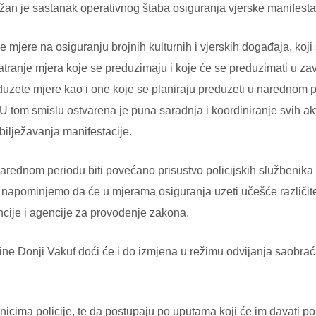
ržan je sastanak operativnog štaba osiguranja vjerske manifestac
e mjere na osiguranju brojnih kulturnih i vjerskih događaja, koji
tranje mjera koje se preduzimaju i koje će se preduzimati u za
uzete mjere kao i one koje se planiraju preduzeti u narednom 
. U tom smislu ostvarena je puna saradnja i koordiniranje svih ak
ilježavanja manifestacije.
ednom periodu biti povećano prisustvo policijskih službenika 
ako, napominjemo da će u mjerama osiguranja uzeti učešće različit
ncije i agencije za provođenje zakona.
ne Donji Vakuf doći će i do izmjena u režimu odvijanja saobraća
cima policije, te da postupaju po uputama koji će im davati poli