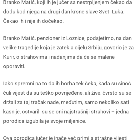
Branko Matić, koji ih je jučer sa nestrpljenjem čekao da
dođu kod njega na drugi dan krsne slave Sveti Luka.
Čekao ih i nije ih dočekao.
Branko Matić, penzioner iz Loznice, podsjetimo, na dan
velike tragedije koja je zatekla cijelu Srbiju, govorio je za
Kurir, o strahovima i nadanjima da će se malene
oporaviti.
Iako spremni na to da ih borba tek čeka, kada su sinoć
čuli vijest da su teško povrijeđene, ali žive, čvrsto su se
držali za taj tračak nade, međutim, samo nekoliko sati
kasnije, ostvarili su se oni najstrašniji strahovi – jedna
porodica izgubila je svoje miljenice.
Ova porodica jučer je inače već primila strašne vijesti