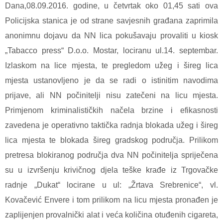
Dana,08.09.2016. godine, u četvrtak oko 01,45 sati ova
Policijska stanica je od strane savjesnih građana zaprimila
anonimnu dojavu da NN lica pokušavaju provaliti u kiosk
„Tabacco press“ D.o.o. Mostar, lociranu ul.14. septembar.
Izlaskom na lice mjesta, te pregledom užeg i šireg lica
mjesta ustanovljeno je da se radi o istinitim navodima
prijave, ali NN počinitelji nisu zatečeni na licu mjesta.
Primjenom kriminalističkih načela brzine i efikasnosti
zavedena je operativno taktička radnja blokada užeg i šireg
lica mjesta te blokada šireg gradskog područja. Prilikom
pretresa blokiranog područja dva NN počinitelja spriječena
su u izvršenju krivičnog djela teške krađe iz Trgovačke
radnje „Dukat“ locirane u ul: „Žrtava Srebrenice“, vl.
Kovačević Envere i tom prilikom na licu mjesta pronađen je
zaplijenjen provalnički alat i veća količina otuđenih cigareta,