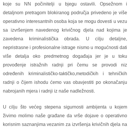
koje su NN počinitelji u bjegu ostavili. Opsežnom i
detaljnom pretragom blokiranog područja privedeno je više
operativno interesantnih osoba koja se mogu dovesti u vezu
sa izvršenjem navedenog krivičnog djela nad kojima je
zavedena kriminalistička obrada. U cilju detaljne,
nepristrasne i profesionalne istrage nismo u mogućnosti dati
više detalja oko predmetnog događaja jer je u toku
provođenje istražnih radnji pri čemu se provodi niz
određenih kriminalističko-taktičko,metodičkih i tehničkih
radnji o čijem ishodu ćemo vas obavjestiti po okonačanju
nabrojanih mjera i radnji iz naše nadležnosti.
U cilju što većeg stepena sigurnosti ambijenta u kojem
živimo molimo naše građane da vrše dojave o operativno
korisnim saznanjima vezanim za izvršenja krivičnih djela na