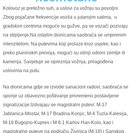
Kolovoz je pretežno suh, a uslovi za vožnju su povoljni.
Zbog pojačane frekvencije vozila u jutarnjim satima, u
gradskim centrima moguće su gužve, pa se vozači pozivaju
na strpljenje.Na ostalim dionicama saobraća se umjerenim
intenzitetom. Na putevima koji prolaze kroz usjeke, kao i
preko planinskih prevoja, mogući su sitniji odroni zemlje ili
kamenja. Savjetuje se opreznija vožnja, prilagođena
uslovima na putu.
Na dionicama gdje se izvode sanacioni radovi, saobraća se
sporije uz obavezno poštivanje privremeno postavljene
signalizacije.Izdvajaju se magistralni putevi: M-17
Jablanica-Mostar, M-17 Bradina-Konjic, M-4 Tuzla-Kalesija,
M-16 Bugojno-Kupres i M-6.1 Karlov Han-Kolo, kao i
magistralne puteve na području Živinica (M-18) i Sanskog