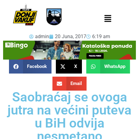
admin
20 Juna, 2017
6:19 am
Facebook
X
WhatsApp
Email
Saobraćaj se ovoga
jutra na većini puteva
u BiH odvija
nesmetano