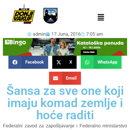
admin
17 Juna, 2016
7:05 am
Facebook
X
WhatsApp
Email
Šansa za sve one koji
imaju komad zemlje i
hoće raditi
Federalni zavod za zapošljavanje i Federalno ministarstvo