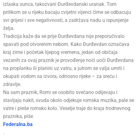
izlaska sunca, takozvani Đurđevdanski uranak. Tom
prilikom se u rijeku bacaju cvijetni vijenci čime se odbacuju
svi grijesi i sve negativnosti, a zadržava nadu u ispunjenje
želja.
Tradicija kaže da se prije Đurđevdana nije preporučivalo
spavati pod otvorenim nebom. Kako Đurđevdan označava
kraj zime i početak lijepog vremena, jedan od običaja
vezanih za ovaj praznik je provođenje noći uoči Đurđevdana
na proplanku ili planini uz vatru, a jutrom se valja umiti i
okupati vodom sa izvora, odnosno rijeke – za sreću i
zdravlje.
Na sam praznik, Romi se osobito svečano odijevaju i
stavljaju nakit, svuda okolo odjekuje romska muzika, pale se
vatre i pleše romsko kolo. Veselje traje do kraja trodnevnog
praznika, piše
Federalna.ba
.