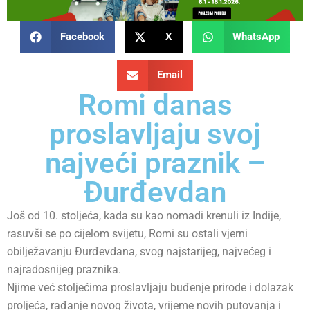
Facebook
X
WhatsApp
Email
Romi danas
proslavljaju svoj
najveći praznik –
Đurđevdan
Još od 10. stoljeća, kada su kao nomadi krenuli iz Indije,
rasuvši se po cijelom svijetu, Romi su ostali vjerni
obilježavanju Đurđevdana, svog najstarijeg, najvećeg i
najradosnijeg praznika.
Njime već stoljećima proslavljaju buđenje prirode i dolazak
proljeća, rađanje novog života, vrijeme novih putovanja i