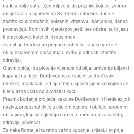
nade u bolje sutra. Zanimljivo je da praznik, koji se izvorno
obilježavao u spomen na Sv. Đorđa, odnosno Jurja –
zaštitnika siromašnih, bolesnih, vitezova i konjanika, danas
proslavljaju Romi svih vjeroispovijesti, bez obzira na to jesu
li pravoslavci, katolici ili muslimani.
Za njih je Đurđevdan prepun simbolike i značenja koje
obiluje narodnim običajima u svrhu plodnosti i zaštite
zdravlja.
Glavni običaji su pletenje vijenaca od bilja, umivanje biljem i
kupanje na rijeci. Đurđevdansko cvijeće su đurđevak,
mlečika, maslačak i od njih treba isplesti vjenčiće kojima se
kite ulazna vrata na dvorištu i kući.
Praznik buđenja proljeća, kako se Đurđevdan ili Herdelez još
naziva, prepoznatljiv je u cijelom regionu i obiluje narodnim
običajima, koji se ogledaju u raznim radnjama za zaštitu,
zdravlje, plodnost.
Za neke Rome je izuzetno važno kupanje u rijeci, i to prije