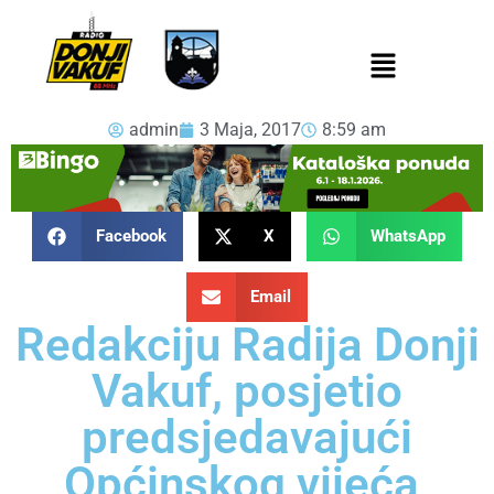
admin
3 Maja, 2017
8:59 am
Facebook
X
WhatsApp
Email
Redakciju Radija Donji
Vakuf, posjetio
predsjedavajući
Općinskog vijeća,