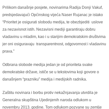
Prilikom današnje posjete, novinarima Radija Donji Vakuf,
predsjedavajući Općinskog vijeća Naser Rujanac je istako
“Prioritet je osigurati slobodu medija, te obezbjediti uslove
za nezavisnot istih. Nezavisni mediji garantiraju dobru
vladavinu u mladim, kao i u starijim demokratskim društvima
jer oni osiguravaju transparentnost, odgovornost i vladavinu
prava.”
Odbrana slobode medija jedan je od prioriteta svake
demokratske države, ističe se u tekstovima koji govore o
današnjem “prazniku” medija i medijskih radnika.
Zaštitu novinara i borbu protiv nekažnjavanja utvrdila je
Generalna skupština Ujedinjenih naroda odlukom u
novembru 2013. godine. Tom odlukom pozvane su zemlje