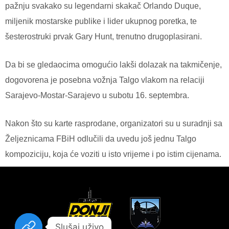
pažnju svakako su legendarni skakač Orlando Duque,
miljenik mostarske publike i lider ukupnog poretka, te
šesterostruki prvak Gary Hunt, trenutno drugoplasirani.
Da bi se gledaocima omogućio lakši dolazak na takmičenje,
dogovorena je posebna vožnja Talgo vlakom na relaciji
Sarajevo-Mostar-Sarajevo u subotu 16. septembra.
Nakon što su karte rasprodane, organizatori su u suradnji sa
Željeznicama FBiH odlučili da uvedu još jednu Talgo
kompoziciju, koja će voziti u isto vrijeme i po istim cijenama.
Slušaj uživo