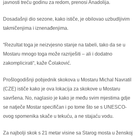
javnosti treću godinu za redom, prenosi Anadolija.
Dosadašnji dio sezone, kako ističe, je obilovao uzbudljivim
takmičenjima i iznenađenjima.
“Rezultat toga je neizvjesno stanje na tabeli, tako da se u
Mostaru mnogo toga može razriješiti – ali i dodatno
zakomplicirati“, kaže Čolaković.
Prošlogodišnji pobjednik skokova u Mostaru Michal Navratil
(CZE) ističe kako je ova lokacija za skokove u Mostaru
savršena. No, naglasio je kako je među svim mjestima gdje
se natječe Mostar specifičan i po tome što se s UNESCO-
ovog spomenika skače u tekuću, a ne stajaću vodu.
Za najbolji skok s 21 metar visine sa Starog mosta u ženskoj