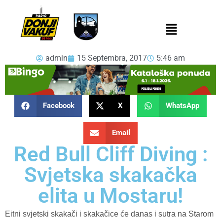
admin
15 Septembra, 2017
5:46 am
Facebook
X
WhatsApp
Email
Red Bull Cliff Diving :
Svjetska skakačka
elita u Mostaru!
Eitni svjetski skakači i skakačice će danas i sutra na Starom