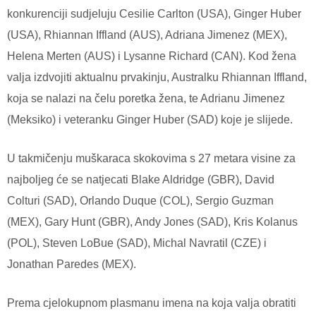
konkurenciji sudjeluju Cesilie Carlton (USA), Ginger Huber
(USA), Rhiannan Iffland (AUS), Adriana Jimenez (MEX),
Helena Merten (AUS) i Lysanne Richard (CAN). Kod žena
valja izdvojiti aktualnu prvakinju, Australku Rhiannan Iffland,
koja se nalazi na čelu poretka žena, te Adrianu Jimenez
(Meksiko) i veteranku Ginger Huber (SAD) koje je slijede.
U takmičenju muškaraca skokovima s 27 metara visine za
najboljeg će se natjecati Blake Aldridge (GBR), David
Colturi (SAD), Orlando Duque (COL), Sergio Guzman
(MEX), Gary Hunt (GBR), Andy Jones (SAD), Kris Kolanus
(POL), Steven LoBue (SAD), Michal Navratil (CZE) i
Jonathan Paredes (MEX).
Prema cjelokupnom plasmanu imena na koja valja obratiti