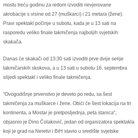
mostu treću godinu za redom izvoditi nevjerovane
akrobacije s visine od 27 (muškarci) i 21 metara (žene).
Pravi spektakl počinje u subotu, kada je u 13 sati na
rasporedu veliko finale takmičenja najboljih svjetskih
skakača.
Danas će skakači od 13:30 sati izvoditi prve dvije serije
takmičarskih skokova, a u 13 sati u subotu 16. septembra
slijedi spektakl i veliko finale takmičenja.
“Ovogodišnje prvenstvo je deveto po redu, sa šest
takmičenja za muškarce i žene. Obići će šest lokacija na tri
kontinenta, a Mostar je pretposljednja, peta stanica“,
objasnio je Dino Čolaković, jedan od organizatora spektakla
koji je grad na Neretvi i BiH stavio u središte svjetske