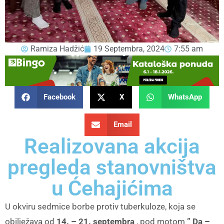
Ramiza Hadžić
19 Septembra, 2024
7:55 am
Facebook
X
WhatsApp
Email
Realizovana akcija
pregleda stanovništva
u Ćehajićima
U okviru sedmice borbe protiv tuberkuloze, koja se
obilježava od
14. – 21. septembra
, pod motom
” Da –