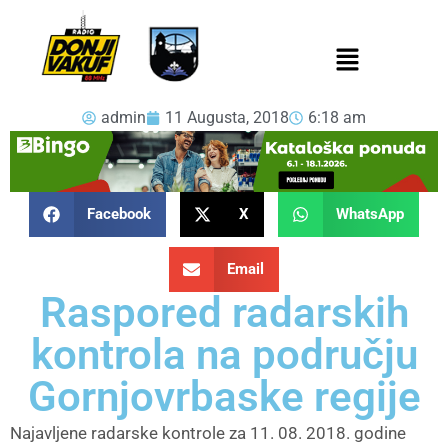
admin
11 Augusta, 2018
6:18 am
Facebook
X
WhatsApp
Email
Raspored radarskih
kontrola na području
Gornjovrbaske regije
Najavljene radarske kontrole za 11. 08. 2018. godine