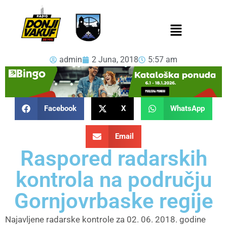
admin
2 Juna, 2018
5:57 am
Facebook
X
WhatsApp
Email
Raspored radarskih
kontrola na području
Gornjovrbaske regije
Najavljene radarske kontrole za 02. 06. 2018. godine