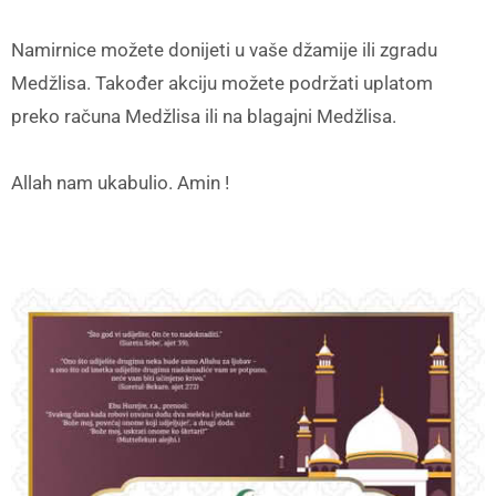
Namirnice možete donijeti u vaše džamije ili zgradu
Medžlisa. Također akciju možete podržati uplatom
preko računa Medžlisa ili na blagajni Medžlisa.
Allah nam ukabulio. Amin !