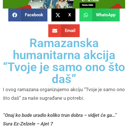
Facebook
X
WhatsApp
Email
Ramazanska
humanitarna akcija
“Tvoje je samo ono što
daš”
I ovog ramazana organizujemo akciju “Tvoje je samo ono
što daš” za naše sugrađane u potrebi.
“Onaj ko bude uradio koliko trun dobra – vidjet će ga…”
Sura Ez-Zelzele – Ajet 7