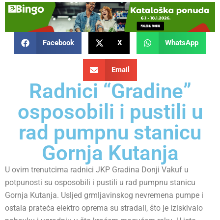
Facebook
X
WhatsApp
Email
Radnici “Gradine”
osposobili i pustili u
rad pumpnu stanicu
Gornja Kutanja
U ovim trenutcima radnici JKP Gradina Donji Vakuf u
potpunosti su osposobili i pustili u rad pumpnu stanicu
Gornja Kutanja. Usljed grmljavinskog nevremena pumpe i
ostala prateća elektro oprema su stradali, što je iziskivalo