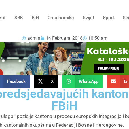
kuf
SBK
BiH
Crna hronika
Svijet
Sport
Se
admin
14 Februara, 2018
10:50 am
Facebook
X
WhatsApp
Em
redsjedavajućih kanton
FBiH
loga i pozicije kantona u procesu europskih integracija i b
 kantonalnih skupština u Federaciji Bosne i Hercegovine.