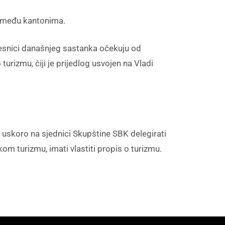
va među kantonima.
učesnici današnjeg sastanka očekuju od
rizmu, čiji je prijedlog usvojen na Vladi
 uskoro na sjednici Skupštine SBK delegirati
om turizmu, imati vlastiti propis o turizmu.