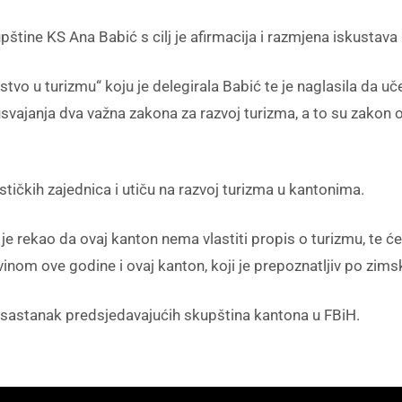
štine KS Ana Babić s cilj je afirmacija i razmjena iskusta
tvo u turizmu“ koju je delegirala Babić te je naglasila da 
janja dva važna zakona za razvoj turizma, a to su zakon o tu
stičkih zajednica i utiču na razvoj turizma u kantonima.
e rekao da ovaj kanton nema vlastiti propis o turizmu, te će
inom ove godine i ovaj kanton, koji je prepoznatljiv po zimsk
i sastanak predsjedavajućih skupština kantona u FBiH.