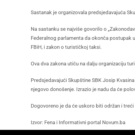
Sastanak je organizovala predsjedavajuća Skup
Na sastanku se najviše govorilo o „Zakonodavs
Federalnog parlamenta da okonča postupak usva
FBiH, i zakon o turističkoj taksi.
Ova dva zakona utiču na dalju organizaciju turi
Predsjedavajući Skupštine SBK Josip Kvasina j
njegovo donošenje. Izrazio je nadu da će polov
Dogovoreno je da će uskoro biti održan i treć
Izvor: Fena i Informativni portal Novum.ba