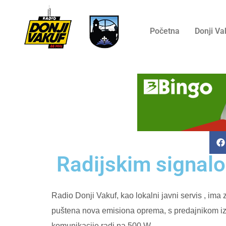
Početna
Donji Va
Radijskim signal
Radio Donji Vakuf, kao lokalni javni servis , ima 
puštena nova emisiona oprema, s predajnikom izl
komunikacije radi na 500 W.