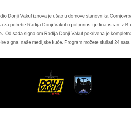
io Donji Vakuf iznova je ušao u domove stanovnika Gornjovrbask
ika za potrebe Radija Donji Vakuf u potpunosti je finansiran iz 
e.
Od sada signalom Radija Donji Vakuf pokrivena je kompletna 
ire signal naše medijske kuće. Program možete slušati 24 sata d
.