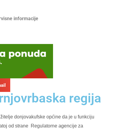
rvisne informacije
ail
njovrbaska regija
 žitelje donjovakufske općine da je u funkciju
toj od strane
Regulatorne agencije za