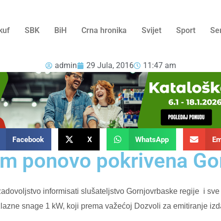
kuf
SBK
BiH
Crna hronika
Svijet
Sport
Se
admin
29 Jula, 2016
11:47 am
Facebook
X
WhatsApp
Em
om ponovo pokrivena Gor
zadovoljstvo informisati slušateljstvo Gornjovrbaske regije
i sve
azne snage 1 kW, koji prema važećoj Dozvoli za emitiranje izda