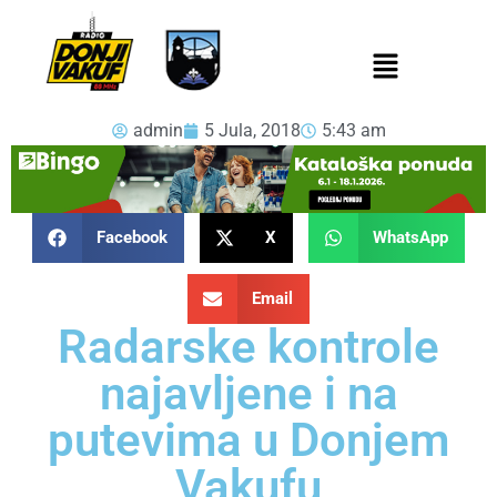
admin
5 Jula, 2018
5:43 am
Facebook
X
WhatsApp
Email
Radarske kontrole
najavljene i na
putevima u Donjem
Vakufu