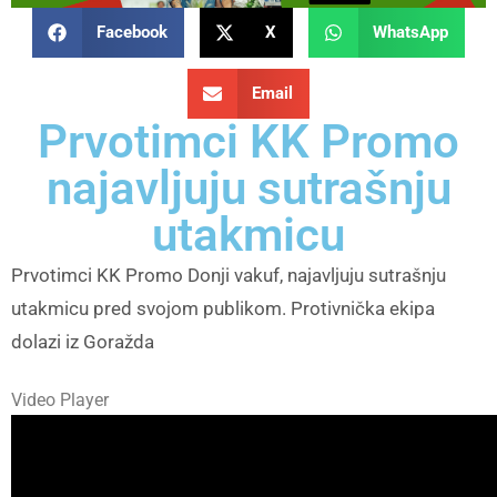
Facebook
X
WhatsApp
Email
Prvotimci KK Promo
najavljuju sutrašnju
utakmicu
Prvotimci KK Promo Donji vakuf, najavljuju sutrašnju
utakmicu pred svojom publikom. Protivnička ekipa
dolazi iz Goražda
Video Player