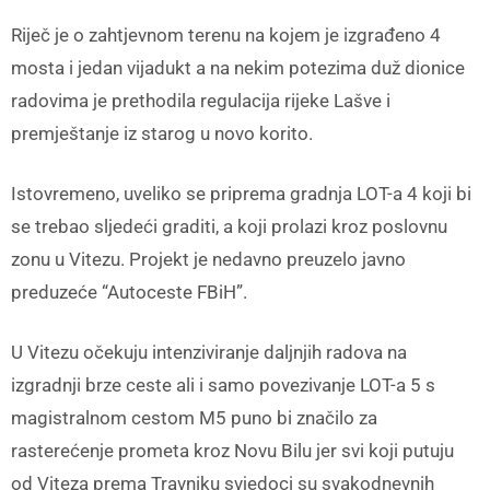
Riječ je o zahtjevnom terenu na kojem je izgrađeno 4
mosta i jedan vijadukt a na nekim potezima duž dionice
radovima je prethodila regulacija rijeke Lašve i
premještanje iz starog u novo korito.
Istovremeno, uveliko se priprema gradnja LOT-a 4 koji bi
se trebao sljedeći graditi, a koji prolazi kroz poslovnu
zonu u Vitezu. Projekt je nedavno preuzelo javno
preduzeće “Autoceste FBiH”.
U Vitezu očekuju intenziviranje daljnjih radova na
izgradnji brze ceste ali i samo povezivanje LOT-a 5 s
magistralnom cestom M5 puno bi značilo za
rasterećenje prometa kroz Novu Bilu jer svi koji putuju
od Viteza prema Travniku svjedoci su svakodnevnih