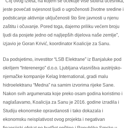
“Cilj ovog izleta, na kojem se očekuje više stotina učesnika,
jeste povećati svjesnost ljudi o ugroženosti životne sredine i
podsticanje aktivnije uključenosti što šire javnosti u njenu
zaštitu i očuvanje. Pored toga, dajemo priliku većem broju
ljudi da posjete jedno od najljepših dijelova naše zemlje”,
izjavio je Goran Krivić, koordinator Koalicije za Sanu.
Da podsjetimo, investitor “LSB Elektrane” iz Banjaluke pod
okriljem “Interenergo” d.o.o. Ljubljana vlasništva austrijsko-
njemačke kompanije Kelag International, gradi malu
hidroelektranu “Medna” na samim izvorima rijeke Sane.
Nakon svih argumenata koje preko osam godina koristimo i
naglašavamo, Koalicija za Sanu je 2016. godine izradila i
Studiju ekonomske opravdanosti i tako dokazala i
ekonomsku neisplativost ovog projekta i negativan
finansijski efekat po budžet opštine i Republike Srpske u