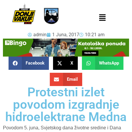
admin
1 Juna, 2017
10:21 am
Facebook
X
WhatsApp
Email
Protestni izlet
povodom izgradnje
hidroelektrane Medna
Povodom 5. juna, Svjetskog dana životne sredine i Dana