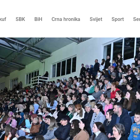
kuf
SBK
BiH
Crna hronika
Svijet
Sport
Se