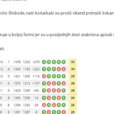
v Slobode, naši košarkaši su prošli vikend pretrpili šokan
e u boljoj formi jer su u posljednjih šest utakmica upisali
ti.