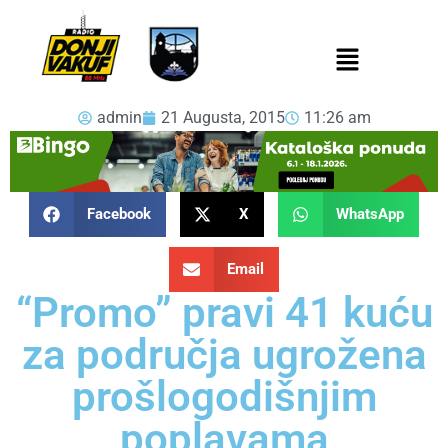
admin
21 Augusta, 2015
11:26 am
Facebook
X
WhatsApp
Email
“Promo” pravi 41 kuću
za područja ugrožena
prošlogodišnjim
poplavama