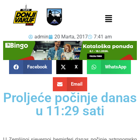
admin
20 Marta, 2017
7:41 am
Facebook
X
WhatsApp
Email
Proljeće počinje danas
u 11:29 sati
U Zemljinoj sjevernoj hemisferi danas počinje astronomsko