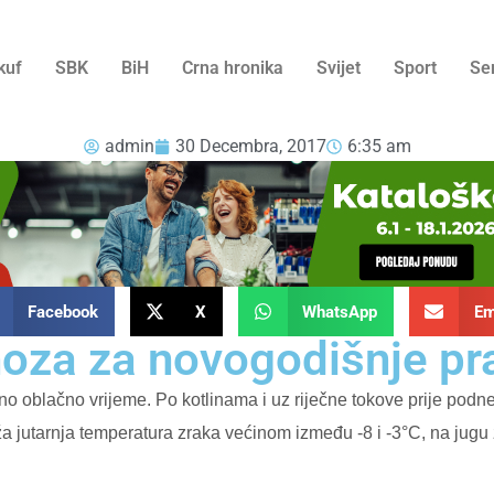
kuf
SBK
BiH
Crna hronika
Svijet
Sport
Se
admin
30 Decembra, 2017
6:35 am
Facebook
X
WhatsApp
Em
oza za novogodišnje pr
o oblačno vrijeme. Po kotlinama i uz riječne tokove prije podn
ža jutarnja temperatura zraka većinom između -8 i -3°C, na jug