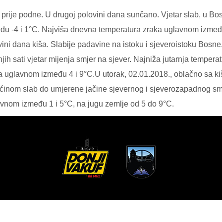
i prije podne. U drugoj polovini dana sunčano. Vjetar slab, u B
đu -4 i 1°C. Najviša dnevna temperatura zraka uglavnom između 
ni dana kiša. Slabije padavine na istoku i sjeveroistoku Bosne.
ih sati vjetar mijenja smjer na sjever. Najniža jutarnja tempera
 uglavnom između 4 i 9°C.U utorak, 02.01.2018., oblačno sa ki
ećinom slab do umjerene jačine sjevernog i sjeverozapadnog sm
vnom između 1 i 5°C, na jugu zemlje od 5 do 9°C.