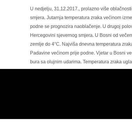
U nedjelju, 31.12.2017., prolazno više oblačnost
smjera. Jutarnja temperatura zraka većinom izme
podne se prognozira naoblačenje. U drugoj polovi
Hercegovini sjevernog smjera. U Bosni od večernj
zemlje do 4°C. Najviša dnevna temperatura zraka
Padavine većinom prije podne. Vjetar u Bosni v
bura sa olujnim udarima. Temperatura zraka ugla