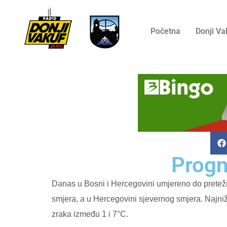
Početna
Donji Va
Progn
Danas u Bosni i Hercegovini umjereno do pretežn
smjera, a u Hercegovini sjevernog smjera. Najni
zraka između 1 i 7°C.