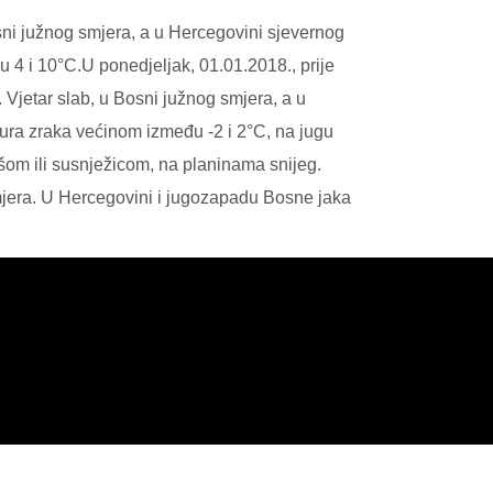
osni južnog smjera, a u Hercegovini sjevernog
4 i 10°C.U ponedjeljak, 01.01.2018., prije
 Vjetar slab, u Bosni južnog smjera, a u
tura zraka većinom između -2 i 2°C, na jugu
šom ili susnježicom, na planinama snijeg.
jera. U Hercegovini i jugozapadu Bosne jaka