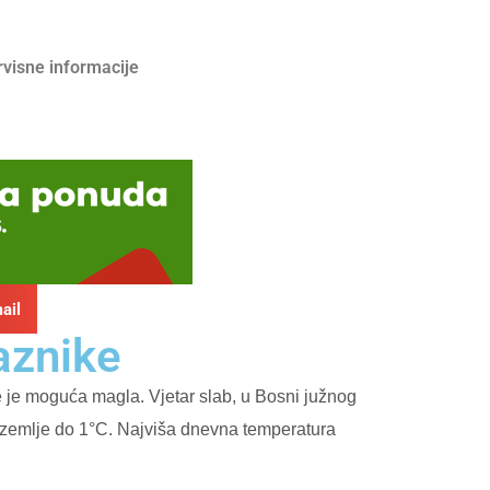
rvisne informacije
ail
aznike
e je moguća magla. Vjetar slab, u Bosni južnog
u zemlje do 1°C. Najviša dnevna temperatura