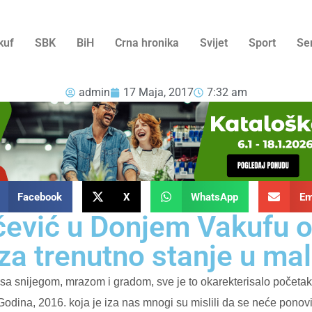
kuf
SBK
BiH
Crna hronika
Svijet
Sport
Se
admin
17 Maja, 2017
7:32 am
Facebook
X
WhatsApp
Em
čević u Donjem Vakufu 
za trenutno stanje u mal
sa snijegom, mrazom i gradom, sve je to okarekterisalo početak
Godina, 2016. koja je iza nas mnogi su mislili da se neće ponov