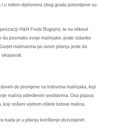
a i u nekim dijelovima zbog grada polomljene su.
anizaciji H&H Fruits Bugojno, te na slikovit
re da posmatru svoje malinjake, prate izdanke
. Savjet malinarima po ovom pitanju jeste da
h okopavati.
doveli do promjene na listovima malinjaka, koji
tiranje malina određenim sredstvima. Ova pojava
a, koji nošeni vjetrom oštete listove malina.
v kada je u pitanju korištenje dozvoljenih