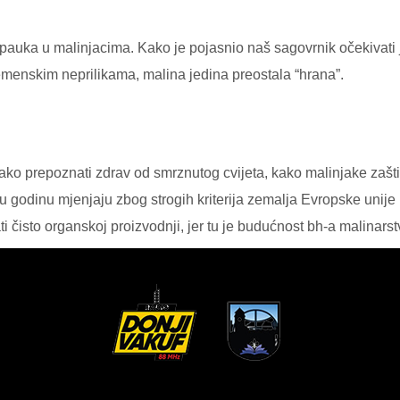
pauka u malinjacima. Kako je pojasnio naš sagovrnik očekivati je
emenskim neprilikama, malina jedina preostala “hrana”.
ako prepoznati zdrav od smrznutog cvijeta, kako malinjake zašti
u godinu mjenjaju zbog strogih kriterija zemalja Evropske unije 
ti čisto organskoj proizvodnji, jer tu je budućnost bh-a malinar