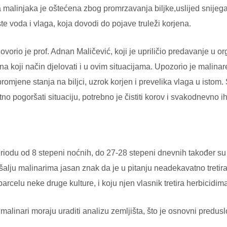
a malinjaka je oštećena zbog promrzavanja biljke,uslijed snijeg
e voda i vlaga, koja dovodi do pojave truleži korjena.
rio je prof. Adnan Maličević, koji je upriličio predavanje u org
na koji način djelovati i u ovim situacijama. Upozorio je malina
promjene stanja na biljci, uzrok korjen i prevelika vlaga u istom
tno pogoršati situaciju, potrebno je čistiti korov i svakodnevno i
iodu od 8 stepeni noćnih, do 27-28 stepeni dnevnih također su 
uri šalju malinarima jasan znak da je u pitanju neadekavatno tre
 parcelu neke druge kulture, i koju njen vlasnik tretira herbicidim
linari moraju uraditi analizu zemljišta, što je osnovni preduslo