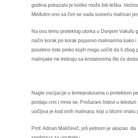
godina pokazala je koliko može biti teška. Većin
Međutim ono sa čim se sada susreću malinari jest
Na ovu temu proteklog utorka u Donjem Vakufu govo
način korak po korak pojasnio malinarima kako i 
posebno liste preko kojih mogu uočiti da li zbog 
malinjake ne tretiraju sa kristalonima što će doda
Nagle oscijacije u temepraturama u proteklom per
postaju crni i mrve se. Prošarani listovi u tekst
uočljiva je kod onih malinara, koji u blizini imalu
Prof. Adnan Maličevič, još jednom je ukazao da ma
sredstava za upotrebu.