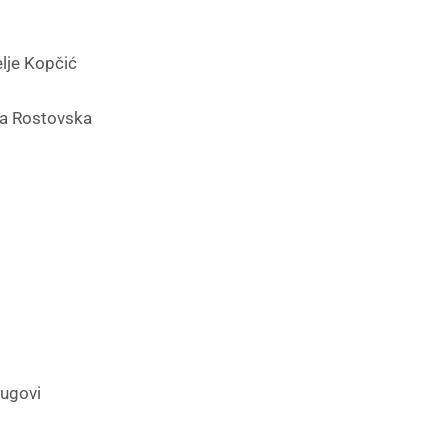
elje Kopčić
ca Rostovska
Lugovi