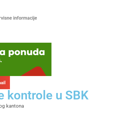
rvisne informacije
ail
e kontrole u SBK
kog kantona