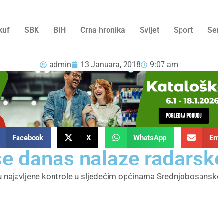
kuf
SBK
BiH
Crna hronika
Svijet
Sport
Se
admin
13 Januara, 2018
9:07 am
Facebook
X
WhatsApp
Em
 se danas nalaze radarsk
u najavljene kontrole u sljedećim općinama Srednjobosans