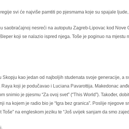
 regije svi će najviše pamtiti po pjesmama koje su spajale ljude, ši
i, u saobraćajnoj nesreći na autoputu Zagreb-Lipovac kod Nove 
 šleper koji se nalazio ispred njega. Toše je poginuo na mjestu 
u Skopju kao jedan od najboljih studenata svoje generacije, a s
a Raya koji je podučavao i Luciana Pavarottija. Makedonac an
snimio je pjesmu “Za ovoj svet” (“This World”). Također, dobi
ji na kojem je radio bio je “Igra bez granica”. Poslije njegove s
ot Toše” na engleskom jeziku te “Još uvijek sanjam da smo zaje
i.