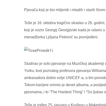
Pjevača koji je bio miljenik i mladih i starih širom
Toše je 16. oktobra tragično stradao u 26. godin
koji je vozio Georgij Georgijvski kada je udario u
menadžerka Ljiljana Petrović su povrijeđeni.
Studirao je solo pjevanje na Muzičkoj akademiji 
Yorku, kod poznatog profesora pjevanja William
ambasadora dobre volje UNICEF-a, a tim povodom 
Tokom karijere snimio je deset albuma, a posljedn
pjesmama, i to “The Hardest Thing” i “So ljubav 
Toše je rođen 25. januara u Kruševu u Makedonij