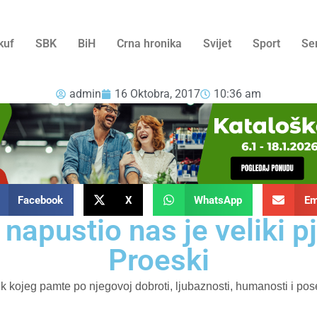
kuf
SBK
BiH
Crna hronika
Svijet
Sport
Se
admin
16 Oktobra, 2017
10:36 am
Facebook
X
WhatsApp
Em
 napustio nas je veliki p
Proeski
 kojeg pamte po njegovoj dobroti, ljubaznosti, humanosti i pos