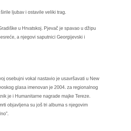
rile ljubav i ostavile veliki trag.
Gradiške u Hrvatskoj. Pjevač je spavao u džipu
nesreće, a njegovi saputnici Georgijevski i
voj osebujni vokal nastavio je usavršavati u New
đeoskog glasa imenovan je 2004. za regionalnog
tnik je i Humanitarne nagrade majke Tereze.
mrti objavljena su još tri albuma s njegovim
dno”.