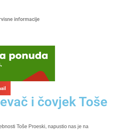
rvisne informacije
ail
jevač i čovjek Toše
ebnosti Toše Proeski, napustio nas je na