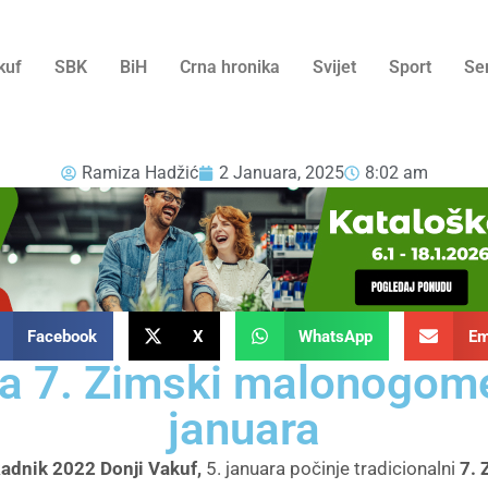
kuf
SBK
BiH
Crna hronika
Svijet
Sport
Se
Ramiza Hadžić
2 Januara, 2025
8:02 am
Facebook
X
WhatsApp
Em
za 7. Zimski malonogomet
januara
Radnik 2022 Donji Vakuf,
5. januara počinje tradicionalni
7. 