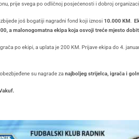
u, prije svega po odličnoj posjećenosti i dobroj organizacij
zbijede još bogatiji nagradni fond koji iznosi
10.000 KM
.
Ek
00, a malonogomatna ekipa koja osvoji treće mjesto dobi
igrača po ekipi, a uplata je 200 KM. Prijave ekipa do 4. janu
e obezbjeđene su nagrade za
najboljeg strijelca, igrača i go
 Vakuf.