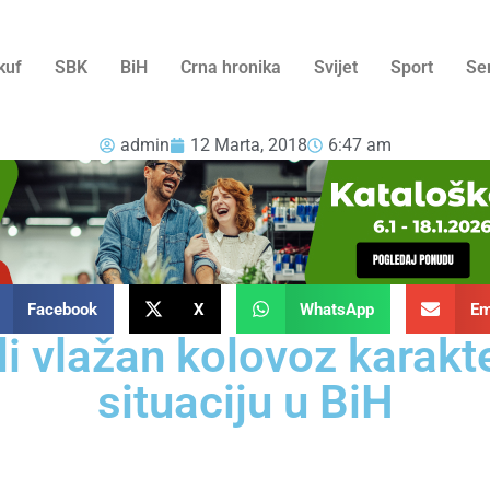
kuf
SBK
BiH
Crna hronika
Svijet
Sport
Se
admin
12 Marta, 2018
6:47 am
Facebook
X
WhatsApp
Em
li vlažan kolovoz karakt
situaciju u BiH