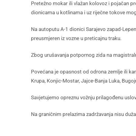
Pretežno mokar ili vlažan kolovoz i pojačan pr
dionicama u kotlinama i uz riječne tokove mog
Na autoputu A-1 dionici Sarajevo zapad-Lepenic
preusmjeren iz vozne u preticajnu traku.
Zbog urušavanja potpornog zida na magistra
Povećana je opasnost od odrona zemlje ili ka
Krupa, Konjic-Mostar, Jajce-Banja Luka, Bugoj
Savjetujemo opreznu vožnju prilagođenu uslo
Na graničnim prelazima zadržavanja nisu duža