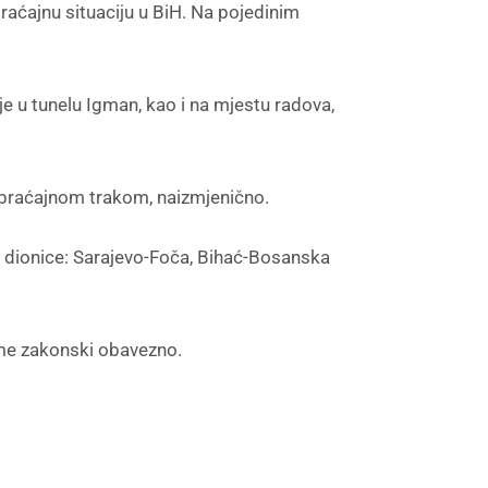
braćajnu situaciju u BiH. Na pojedinim
e u tunelu Igman, kao i na mjestu radova,
braćajnom trakom, naizmjenično.
 dionice: Sarajevo-Foča, Bihać-Bosanska
me zakonski obavezno.