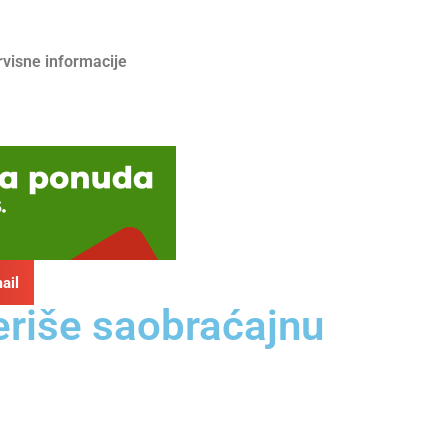
rvisne informacije
ail
eriše saobraćajnu