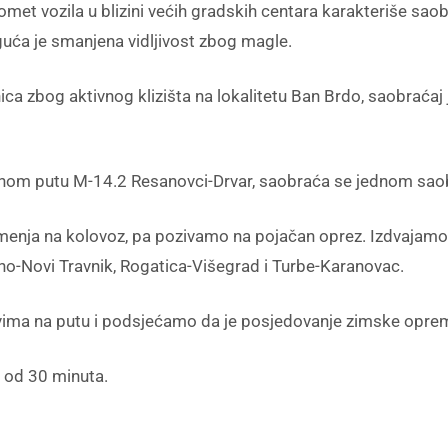
omet vozila u blizini većih gradskih centara karakteriše sao
uća je smanjena vidljivost zbog magle.
a zbog aktivnog klizišta na lokalitetu Ban Brdo, saobraćaj j
lnom putu M-14.2 Resanovci-Drvar, saobraća se jednom sao
menja na kolovoz, pa pozivamo na pojačan oprez. Izdvajamo
no-Novi Travnik, Rogatica-Višegrad i Turbe-Karanovac.
vima na putu i podsjećamo da je posjedovanje zimske opre
 od 30 minuta.