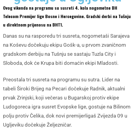
Ovog vikenda na programu su susreti 4. kola nogometne BH
Telecom Premijer lige Bosne i Hercegovine. Gradski derbi na Tušnju
u direktnom prijenosu na BHT1.
Danas su na rasporedu tri susreta, nogometaši Sarajeva
na Koševu dočekuju ekipu Gošk-a, u prvom zvaničnom
gradskom derbiju na Tušnju se sastaju Tuzla City i
Sloboda, dok će Krupa biti domaćin ekipi Mladosti.
Preostala tri susreta na programu su sutra. Lider na
tabeli Široki Brijeg na Pecari dočekuje Radnik, aktualni
prvak Zrinjski, koji večeras u Bugarskoj protiv ekipe
Ludogoreca igra susret Evopske lige, gostuje na Bilinom
polju protiv Čelika, dok novi premijerligaš Zvijezda 09 u
Ugljeviku dočekuje Željezničar.