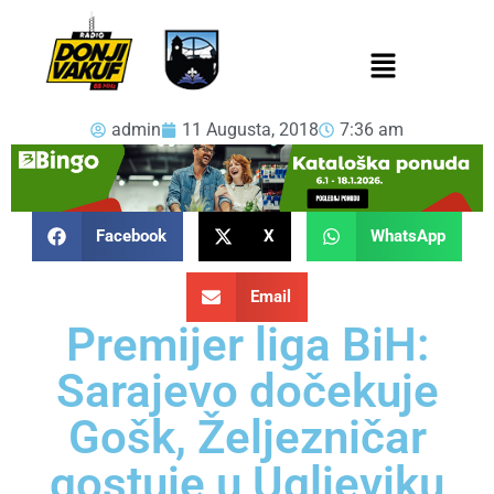
admin
11 Augusta, 2018
7:36 am
Facebook
X
WhatsApp
Email
Premijer liga BiH:
Sarajevo dočekuje
Gošk, Željezničar
gostuje u Ugljeviku