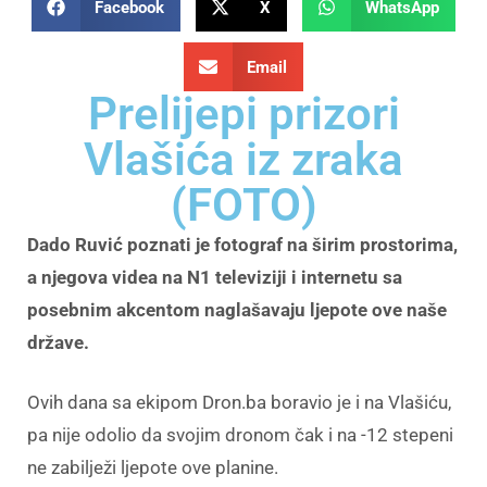
Facebook
X
WhatsApp
Email
Prelijepi prizori
Vlašića iz zraka
(FOTO)
Dado Ruvić poznati je fotograf na širim prostorima,
a njegova videa na N1 televiziji i internetu sa
posebnim akcentom naglašavaju ljepote ove naše
države.
Ovih dana sa ekipom Dron.ba boravio je i na Vlašiću,
pa nije odolio da svojim dronom čak i na -12 stepeni
ne zabilježi ljepote ove planine.