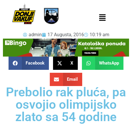
admin
17 Augusta, 2016
10:19 am
Facebook
X
WhatsApp
Email
Prebolio rak pluća, pa
osvojio olimpijsko
zlato sa 54 godine