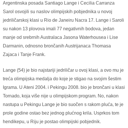
Argentinska posada Santiago Lange i Cecilia Carranza
Sarol osvojili su naslov olimpijskih pobjednika u novoj
jedriličarskoj klasi u Rio de Janeiru Nacra 17. Lange i Saroli
su nakon 13 plovova imali 77 negativnih bodova, jedan
manje od srebrnih Australaca Jasona Waterhousea i Lise
Darmanin, odnosno brončanih Austrijanaca Thomasa
Zajaca i Tanje Frank.
Lange (54) je bio najstariji jedriličar u ovoj klasi, a ovo mu je
treća olimpijska medalja do koje je stigao na svojim šestim
Igrama. U Ateni 2004. i Pekingu 2008. bio je brončani u klasi
Tornado, koja više nije u olimpijskom program.
No, nakon
nastupa u Pekingu Lange je bio suočen s rakom pluća, te je
prole godine ostao bez jednog plućnog krila. Usprkos tom
hendikepu, u Riju je postao olimpijski pobjednik.