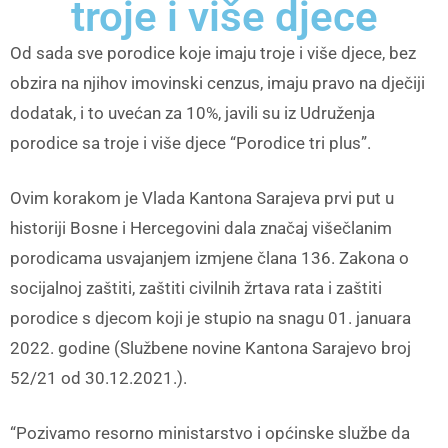
troje i više djece
Od sada sve porodice koje imaju troje i više djece, bez
obzira na njihov imovinski cenzus, imaju pravo na dječiji
dodatak, i to uvećan za 10%, javili su iz Udruženja
porodice sa troje i više djece “Porodice tri plus”.
Ovim korakom je Vlada Kantona Sarajeva prvi put u
historiji Bosne i Hercegovini dala značaj višečlanim
porodicama usvajanjem izmjene člana 136. Zakona o
socijalnoj zaštiti, zaštiti civilnih žrtava rata i zaštiti
porodice s djecom koji je stupio na snagu 01. januara
2022. godine (Službene novine Kantona Sarajevo broj
52/21 od 30.12.2021.).
“Pozivamo resorno ministarstvo i općinske službe da