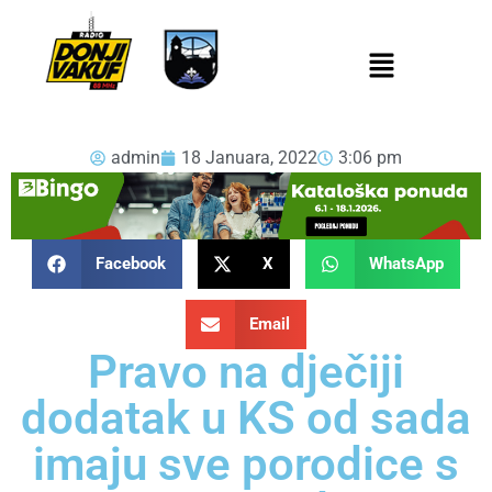
admin
18 Januara, 2022
3:06 pm
Facebook
X
WhatsApp
Email
Pravo na dječiji
dodatak u KS od sada
imaju sve porodice s