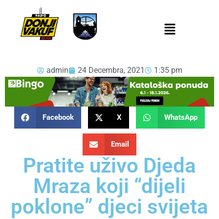
admin
24 Decembra, 2021
1:35 pm
Facebook
X
WhatsApp
Email
Pratite uživo Djeda
Mraza koji “dijeli
poklone” djeci svijeta