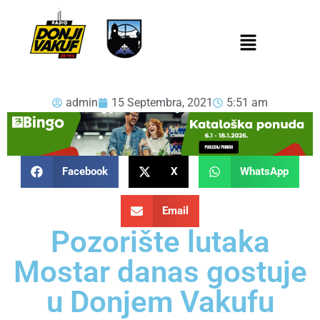
admin
15 Septembra, 2021
5:51 am
Facebook
X
WhatsApp
Email
Pozorište lutaka
Mostar danas gostuje
u Donjem Vakufu