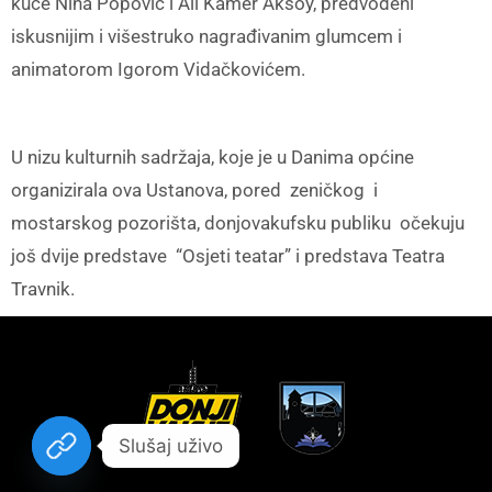
kuće Nina Popović i Ali Kamer Aksoy, predvođeni
iskusnijim i višestruko nagrađivanim glumcem i
animatorom Igorom Vidačkovićem.
U nizu kulturnih sadržaja, koje je u Danima općine
organizirala ova Ustanova, pored zeničkog i
mostarskog pozorišta, donjovakufsku publiku očekuju
još dvije predstave “Osjeti teatar” i predstava Teatra
Travnik.
Slušaj uživo