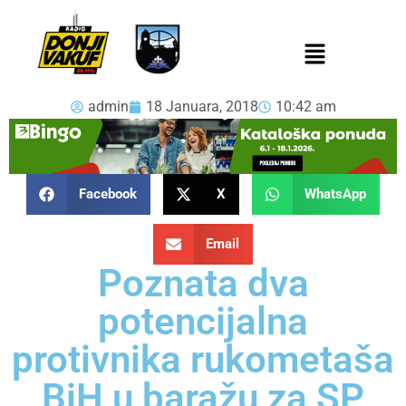
admin
18 Januara, 2018
10:42 am
Facebook
X
WhatsApp
Email
Poznata dva
potencijalna
protivnika rukometaša
BiH u baražu za SP