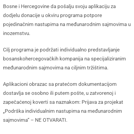
Bosne i Hercegovine da pošalju svoju aplikaciju za
dodjelu donacije u okviru programa potpore
pojedinačnim nastupima na međunarodnim sajmovima u
inozemstvu.
Cilj programa je podržati individualno predstavljanje
bosanskohercegovačkih kompanija na specijaliziranim
međunarodnim sajmovima na ciljnim tržištima.
Aplikacioni obrazac sa pratećom dokumentacijom
dostavlja se osobno ili putem pošte, u zatvorenoj i
zapečaćenoj koverti sa naznakom: Prijava za projekat
„Podrška individualnim nastupima na međunarodnim
sajmovima“ – NE OTVARATI.