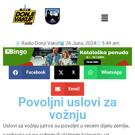
Radio Donji Vakuf
26 Juna, 2024
5:44 am
Facebook
X
WhatsApp
Email
Povoljni uslovi za
vožnju
Uslovi za vožnju jutros su povoljni u većem dijelu zemlje,
saobraća se po suhom ili vlažnom kolovozu, uz