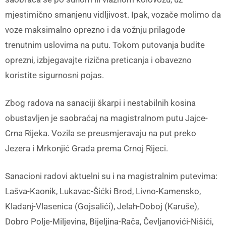
mjestimično smanjenu vidljivost. Ipak, vozače molimo da
voze maksimalno oprezno i da vožnju prilagode
trenutnim uslovima na putu. Tokom putovanja budite
oprezni, izbjegavajte rizična preticanja i obavezno
koristite sigurnosni pojas.
Zbog radova na sanaciji škarpi i nestabilnih kosina
obustavljen je saobraćaj na magistralnom putu Jajce-
Crna Rijeka. Vozila se preusmjeravaju na put preko
Jezera i Mrkonjić Grada prema Crnoj Rijeci.
Sanacioni radovi aktuelni su i na magistralnim putevima:
Lašva-Kaonik, Lukavac-Šićki Brod, Livno-Kamensko,
Kladanj-Vlasenica (Gojsalići), Jelah-Doboj (Karuše),
Dobro Polje-Miljevina, Bijeljina-Rača, Čevljanovići-Nišići,