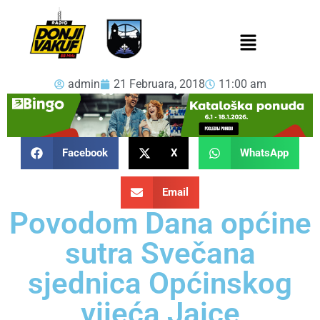
admin
21 Februara, 2018
11:00 am
Facebook
X
WhatsApp
Email
Povodom Dana općine
sutra Svečana
sjednica Općinskog
vijeća Jajce